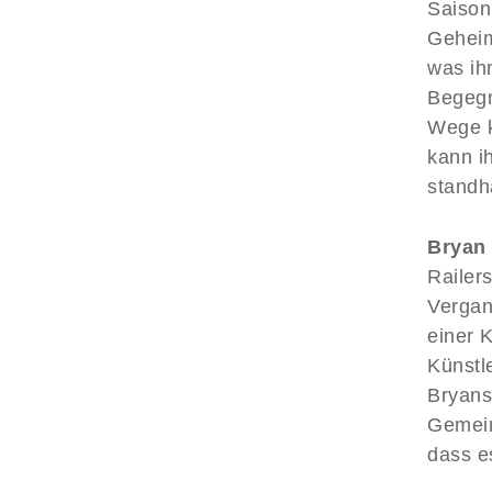
Saison
Geheim
was ihm
Begegn
Wege k
kann i
standha
Bryan 
Railer
Vergan
einer K
Künstle
Bryans
Gemein
dass e