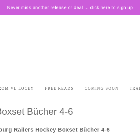
Never miss another release or deal ... click here to sign up
ROM VL LOCEY
FREE READS
COMING SOON
TRA
Boxset Bücher 4-6
burg Railers Hockey Boxset Bücher 4-6