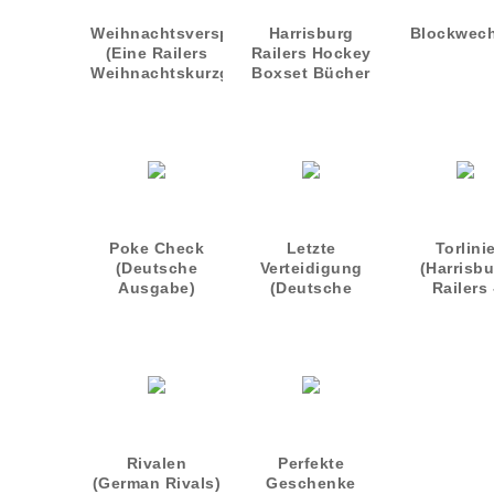
Weihnachtsversprechen
Harrisburg
Blockwech
(Eine Railers
Railers Hockey
Weihnachtskurzgeschichte)
Boxset Bücher
1-3
Poke Check
Letzte
Torlini
(Deutsche
Verteidigung
(Harrisb
Ausgabe)
(Deutsche
Railers 
Ausgabe)
Deutsch
Ausgabe 
Rivalen
Perfekte
(German Rivals)
Geschenke