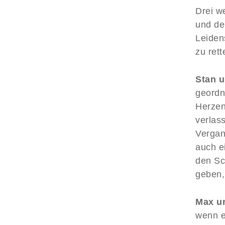
Drei w
und de
Leiden
zu rett
Stan u
geordn
Herzen
verlass
Vergan
auch e
den Sc
geben,
Max u
wenn e