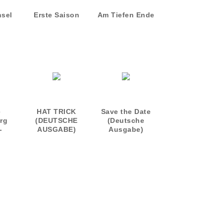
sel
Erste Saison
Am Tiefen Ende
e
HAT TRICK
Save the Date
urg
(DEUTSCHE
(Deutsche
-
AUSGABE)
Ausgabe)
e
6)