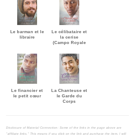
Le barman et le
Le célibataire et
libraire
la cerise
(Campo Royale
#2)
Le financier et
La Chanteuse et
le petit cœur
le Garde du
Corps
Disclosure of Material Connection: Some of the links in the page above are
"affiliate links." This means if you click on the link and purchase the item, I will