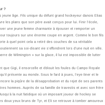
ur ?
 jeune âge. Fils unique du défunt grand hockeyeur danois Elias
e les plans que son père avait conçus pour lui. Finir l’école,
trouver une jeune femme charmante à épouser et remporter un
ur toujours sur une énorme coupe en argent. Comme le bon fils
porte à quel point cela a retiré des couches de sa véritable
outiennent sa soi-disant vie s’effondrent lors d’une nuit en ville.
re de Wilmington » sur la glace, il lui est impossible de lutter
nt que Gigi, il ensorcelle et éblouit les foules du Campo Royale
u’il présente au monde. Sous le fard à joues, l’eye-liner et le
ncore la piqûre de la désapprobation et du rejet de ses parents
utres hommes. Auprès de sa famille de travestis et avec son frère
 Jusqu’à la nuit fatidique où un imposant joueur de hockey se
les doux yeux bruns de Tyr, et Eli se retrouve à tomber amoureux