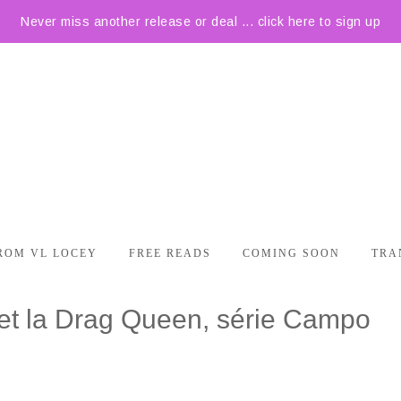
Never miss another release or deal ... click here to sign up
ROM VL LOCEY
FREE READS
COMING SOON
TRA
et la Drag Queen, série Campo