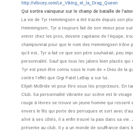
http://vllocey.com/Le_Viking_et_la_Drag_Queen
Qui sortira vainqueur sur le champ de bataille de l’amo
La vie de Tyr Hemmingsen a été tracée depuis son plus
Hemmingsen, Tyr a toujours fait de son mieux pour suivr
entrer chez les pros, devenir capitaine de l’équipe, 
championnat pour que le nom des Hemmingsen trône po
qu’il est, Tyr a fait ce que son père souhaitait, peu im
personnalité. Sauf que tous les jalons bien placés qui s
Tyr est peut-être connu sous le nom de « Dieu de la guer
contre l’effet que Gigi Patel LeBay a sur lui.
Elijah McBride vit pour être sous les projecteurs. En ta
Club. Sa personnalité vibrante sur scène est le visage q
rouge à lèvres se trouve un jeune homme qui ressent e
envers le fils qui porte des perruques et sort avec d’a
aîné à ses côtés, il a enfin trouvé la paix dans sa vie.
présente au club. Il y a un monde de souffrance dans 