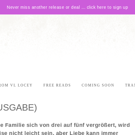
Never miss another release or deal ... click here to sign up
ROM VL LOCEY
FREE READS
COMING SOON
TRA
USGABE)
re Familie sich von drei auf fünf vergrößert, wird
ise nicht leicht sein, aber Liebe kann immer