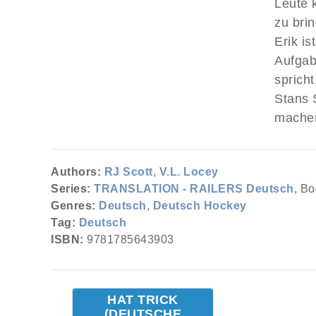
Leute 
zu bri
Erik is
Aufgab
spricht
Stans 
machen
Authors:
RJ Scott
,
V.L. Locey
Series:
TRANSLATION - RAILERS Deutsch
, Bo
Genres:
Deutsch
,
Deutsch Hockey
Tag:
Deutsch
ISBN:
9781785643903
HAT TRICK
(DEUTSCHE