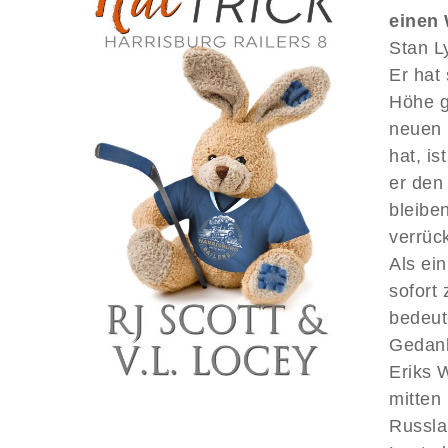
einen 
Stan L
Er hat
Höhe g
neuen 
hat, i
er den
bleibe
verrüc
Als ein
sofort
bedeut
Gedank
Eriks 
mitten
Russla