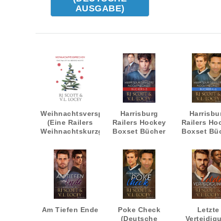
AUSGABE)
Weihnachtsversprechen
Harrisburg
Harrisbu
(Eine Railers
Railers Hockey
Railers Ho
Weihnachtskurzgeschichte)
Boxset Bücher
Boxset Bü
1-3
4-6
Am Tiefen Ende
Poke Check
Letzte
(Deutsche
Verteidig