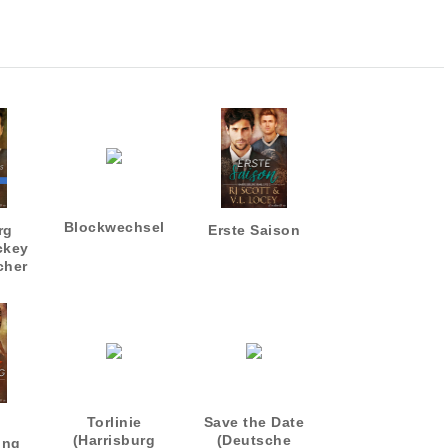
Blockwechsel
rg
Erste Saison
ckey
cher
Torlinie
Save the Date
(Harrisburg
(Deutsche
ung