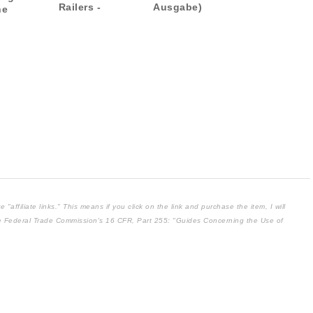
Railers -
Ausgabe)
he
Deutsche
e)
Ausgabe 6)
affiliate links." This means if you click on the link and purchase the item, I will
the Federal Trade Commission's
16 CFR, Part 255
: "Guides Concerning the Use of