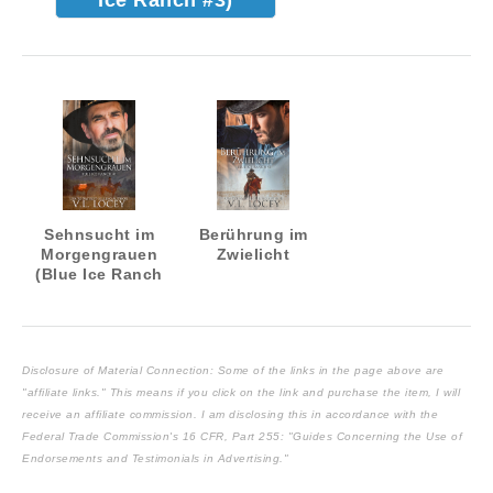
Sehnsucht im
Berührung im
Morgengrauen
Zwielicht
(Blue Ice Ranch
#1)
Disclosure of Material Connection: Some of the links in the page above are
"affiliate links." This means if you click on the link and purchase the item, I will
receive an affiliate commission. I am disclosing this in accordance with the
Federal Trade Commission's
16 CFR, Part 255
: "Guides Concerning the Use of
Endorsements and Testimonials in Advertising."