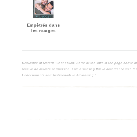
Empêtrés dans
les nuages
Disclosure of Material Connection: Some of the links in the page above are "
receive an affiliate commission. I am disclosing this in accordance with 
Endorsements and Testimonials in Advertising."