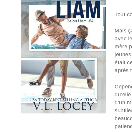
Tout c
Mais ç
avec le
mère pa
jeunes
était 
après t
Cepend
qu’ell
d’un m
subtile
beauco
patien