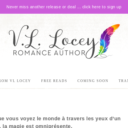
Never miss another release or deal ... click here to sign up
ROM VL LOCEY
FREE READS
COMING SOON
TRA
e vous voyez le monde à travers les yeux d’un
, la magie est omniprésente.