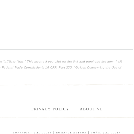
affiliate links." This means if you click on the link and purchase the item, I will
the Federal Trade Commission's
16 CFR, Part 255
: "Guides Concerning the Use of
PRIVACY POLICY
ABOUT VL
COPYRIGHT
V.L. LOCEY
| ROMANCE AUTHOR |
EMAIL V.L. LOCEY