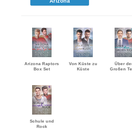
Arizona
Arizona Raptors
Von Küste zu
Über de
Box Set
Küste
Großen Te
Schule und
Rock