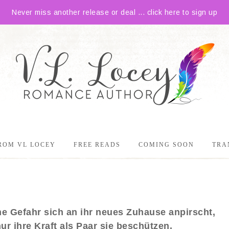
Never miss another release or deal ... click here to sign up
ROM VL LOCEY
FREE READS
COMING SOON
TRA
ne Gefahr sich an ihr neues Zuhause anpirscht,
ur ihre Kraft als Paar sie beschützen.