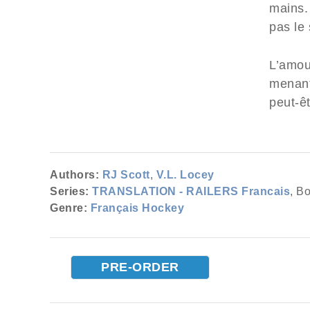
mains. 
pas le 
L’amou
menant
peut-êt
Authors:
RJ Scott
,
V.L. Locey
Series:
TRANSLATION - RAILERS Francais
, B
Genre:
Français Hockey
PRE-ORDER