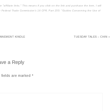
affiliate links." This means if you click on the link and purchase the item, I will
the Federal Trade Commission's
16 CFR, Part 255
: "Guides Concerning the Use of
BONNEMENT KINDLE
TUESDAY TALES – CHIN »
ve a Reply
 fields are marked
*