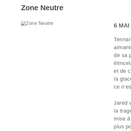
Zone Neutre
6 MAI
Tennant
aimante
de sa 
étincel
et de 
la glac
ce n’e
Jared 
la trag
mise à 
plus p