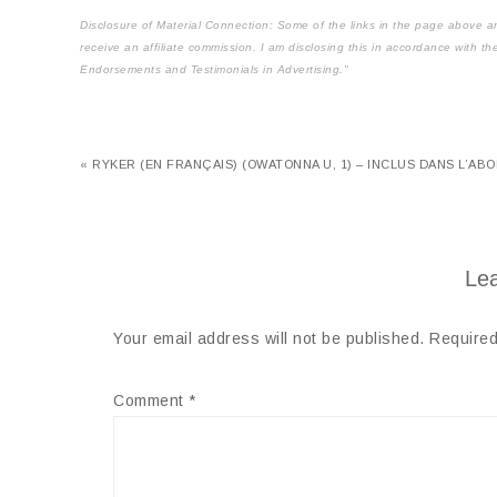
Disclosure of Material Connection: Some of the links in the page above are "
receive an affiliate commission. I am disclosing this in accordance with 
Endorsements and Testimonials in Advertising."
« RYKER (EN FRANÇAIS) (OWATONNA U, 1) – INCLUS DANS L’A
Lea
Your email address will not be published.
Required
Comment
*