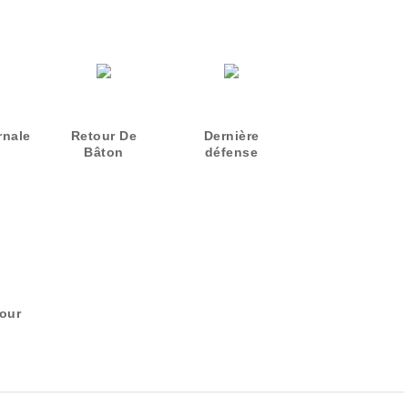
rnale
Retour De
Dernière
Bâton
défense
jour