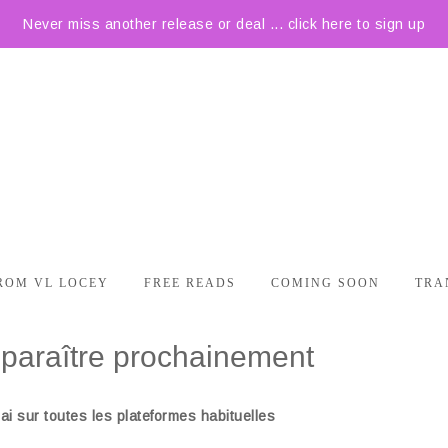
Never miss another release or deal ... click here to sign up
ROM VL LOCEY
FREE READS
COMING SOON
TRA
 paraître prochainement
mai sur toutes les plateformes
habituelles