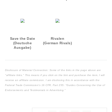
Deutsche
Ausgabe 6)
Save the Date
Rivalen
(Deutsche
(German Rivals)
Ausgabe)
Disclosure of Material Connection: Some of the links in the page above are
"affiliate links." This means if you click on the link and purchase the item, I will
receive an affiliate commission. I am disclosing this in accordance with the
Federal Trade Commission's
16 CFR, Part 255
: "Guides Concerning the Use of
Endorsements and Testimonials in Advertising."