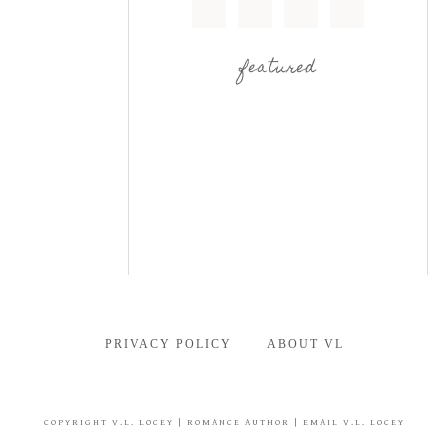
featured
PRIVACY POLICY
ABOUT VL
COPYRIGHT
V.L. LOCEY
| ROMANCE AUTHOR |
EMAIL V.L. LOCEY