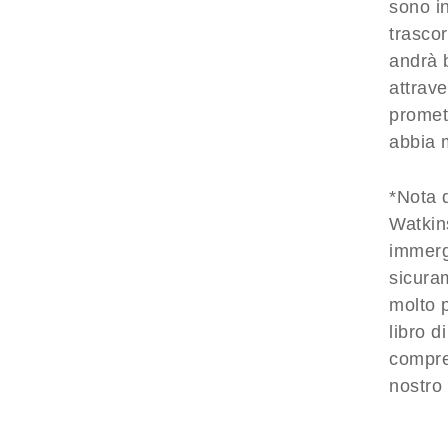
sono i
trascor
andrà b
attrave
promett
abbia 
*Nota d
Watkins
immerg
sicuram
molto p
libro 
compre
nostro