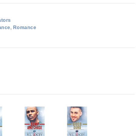
ators
ance
,
Romance