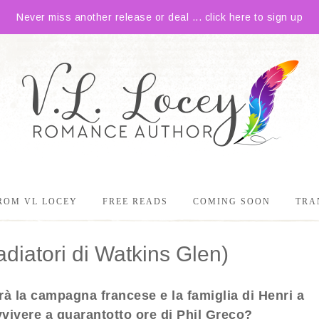
Never miss another release or deal ... click here to sign up
ROM VL LOCEY
FREE READS
COMING SOON
TRA
diatori di Watkins Glen)
rà la campagna francese e la famiglia di Henri a
vivere a quarantotto ore di Phil Greco?