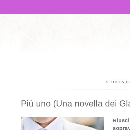
STORIES F
Più uno (Una novella dei Gla
Riusci
soprav