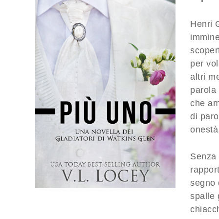
Henri 
imminen
scoper
per vol
altri 
parola 
che ama
di paro
onestà
Senza u
rappor
segno d
spalle 
chiacc