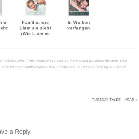
wie
Familie, wie
In Wolken
ieht
Liam sie sieht
verfangen
(Wie Liam es
sieht #5)
affiliate links." This means if you click on the link and purchase the item, I will
the Federal Trade Commission's
16 CFR, Part 255
: "Guides Concerning the Use of
TUESDAY TALES – YEAR »
ve a Reply