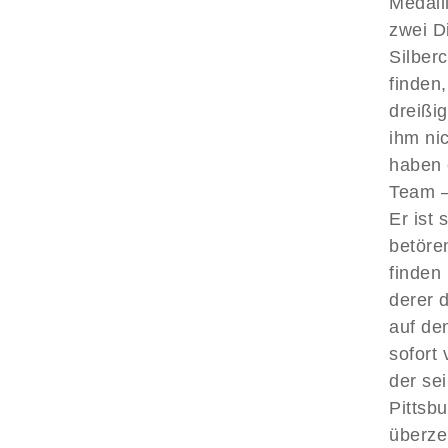
Medaill
zwei D
Silber
finden
dreißig
ihm ni
haben 
Team – 
Er ist 
betöre
finden 
derer d
auf den
sofort
der se
Pittsbu
überze