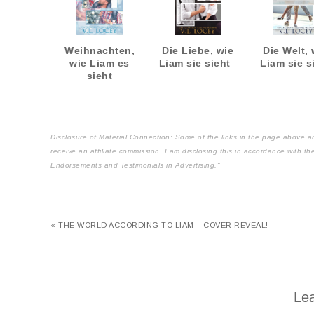
Weihnachten,
Die Liebe, wie
Die Welt, 
wie Liam es
Liam sie sieht
Liam sie s
sieht
Disclosure of Material Connection: Some of the links in the page above are "
receive an affiliate commission. I am disclosing this in accordance with 
Endorsements and Testimonials in Advertising."
« THE WORLD ACCORDING TO LIAM – COVER REVEAL!
Lea