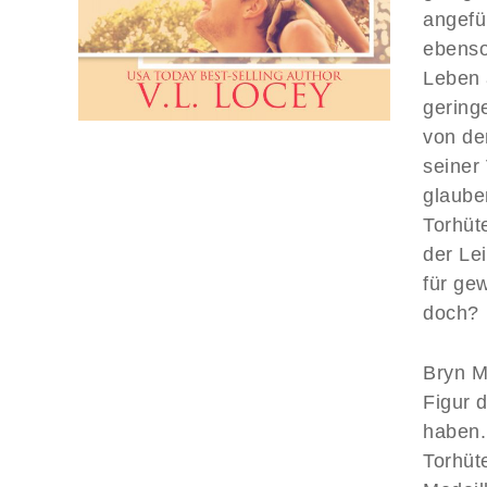
angefül
ebenso
Leben 
gering
von de
seiner 
glaube
Torhüt
der Lei
für ge
doch?
Bryn Me
Figur d
haben. 
Torhüt