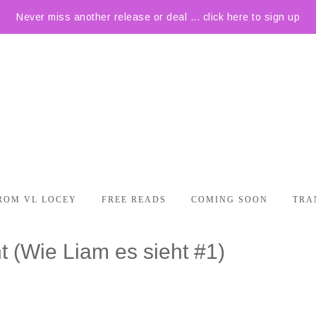
Never miss another release or deal ... click here to sign up
ROM VL LOCEY
FREE READS
COMING SOON
TRA
 (Wie Liam es sieht #1)