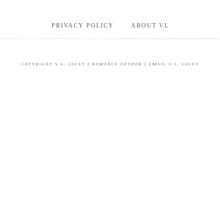
PRIVACY POLICY
ABOUT VL
COPYRIGHT
V.L. LOCEY
| ROMANCE AUTHOR |
EMAIL V.L. LOCEY