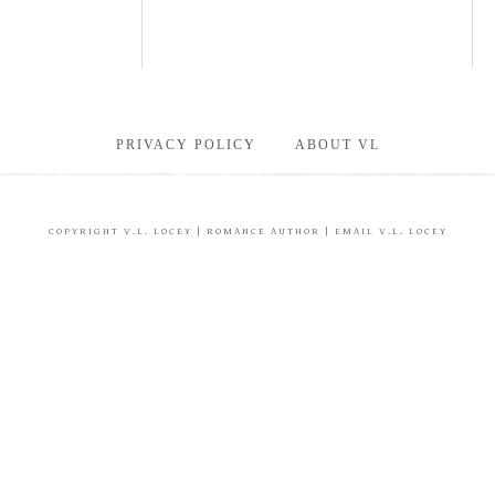
PRIVACY POLICY
ABOUT VL
COPYRIGHT
V.L. LOCEY
| ROMANCE AUTHOR |
EMAIL V.L. LOCEY