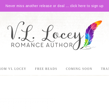
Never miss another release or deal ... click here to sign up
ROM VL LOCEY
FREE READS
COMING SOON
TRA